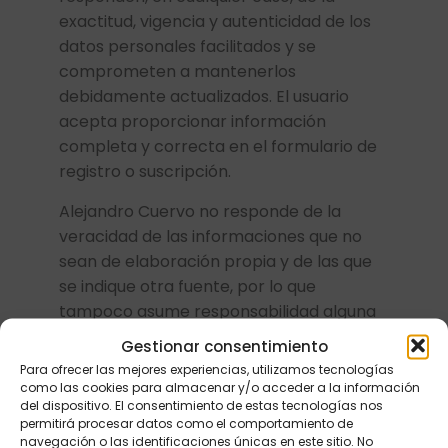
exactitud, vigencia y autenticidad de los
datos personales facilitados y se
comprometen a mantenerlos
debidamente actualizados. El usuario
acepta proporcionar información
completa y correcta en el formulario de
registro o suscripción.
Alejandro Cuervo no responde de la
veracidad de las informaciones que no
sean de elaboración propia y de las que
se indique otra fuente, por lo que
tampoco asume responsabilidad alguna
en cuanto a hipotéticos perjuicios que
Gestionar consentimiento
pudieran originarse por el uso de dicha
Para ofrecer las mejores experiencias, utilizamos tecnologías
información.
como las cookies para almacenar y/o acceder a la información
del dispositivo. El consentimiento de estas tecnologías nos
CESIÓN DE DATOS A
permitirá procesar datos como el comportamiento de
navegación o las identificaciones únicas en este sitio. No