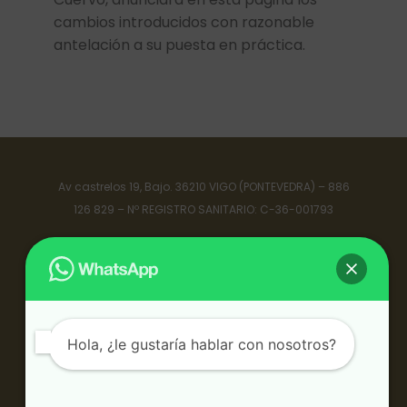
cambios introducidos con razonable
antelación a su puesta en práctica.
Av castrelos 19, Bajo. 36210 VIGO (PONTEVEDRA) – 886
126 829 – Nº REGISTRO SANITARIO: C-36-001793
POLÍTICA DE PRIVACIDAD
POLÍTICA DE COOKIES (UE)
AVISO LEGAL
Hola, ¿le gustaría hablar con nosotros?
CONTACTO