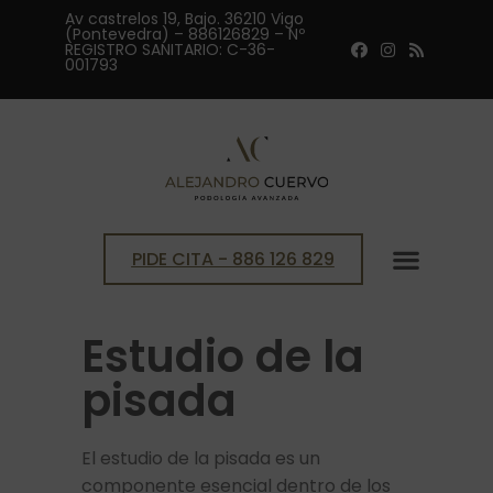
Av castrelos 19, Bajo. 36210 Vigo
(Pontevedra) – 886126829 – Nº
REGISTRO SANITARIO: C-36-
001793
PIDE CITA - 886 126 829
ESTUDIO BIOMECÁNICO DE LA P
FISIOTERAPIA Y OSTEOP
Estudio de la
pisada
El estudio de la pisada es un
componente esencial dentro de los