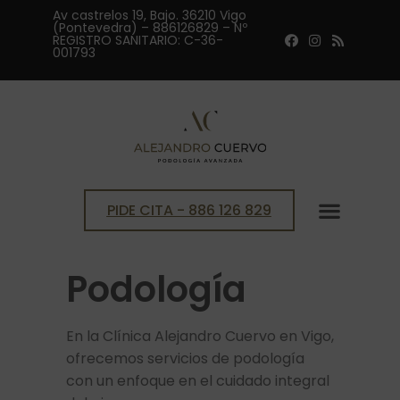
Av castrelos 19, Bajo. 36210 Vigo
(Pontevedra) – 886126829 – Nº
REGISTRO SANITARIO: C-36-
001793
PIDE CITA - 886 126 829
ESTUDIO BIOMECÁNICO DE LA P
FISIOTERAPIA Y OSTEOP
Podología
En la Clínica Alejandro Cuervo en Vigo,
ofrecemos servicios de podología
con un enfoque en el cuidado integral