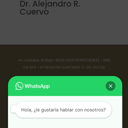
Dr. Alejandro R.
Cuervo
Av castrelos 19, Bajo. 36210 VIGO (PONTEVEDRA) – 886
126 829 – Nº REGISTRO SANITARIO: C-36-001793
POLÍTICA DE PRIVACIDAD
POLÍTICA DE COOKIES (UE)
AVISO LEGAL
Hola, ¿le gustaría hablar con nosotros?
CONTACTO